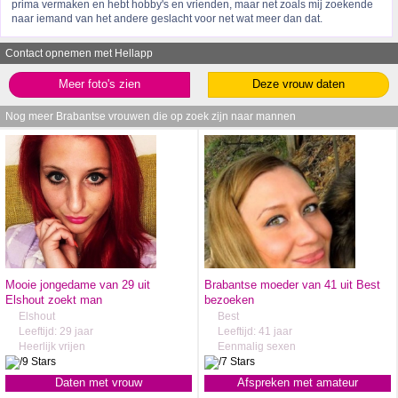
prima vermaken en hebt hobby's en vrienden, maar net zoals mij zoekende
naar iemand van het andere geslacht voor net wat meer dan dat.
Contact opnemen met Hellapp
Meer foto's zien
Deze vrouw daten
Nog meer Brabantse vrouwen die op zoek zijn naar mannen
Mooie jongedame van 29 uit
Brabantse moeder van 41 uit Best
Elshout zoekt man
bezoeken
Elshout
Best
Leeftijd: 29 jaar
Leeftijd: 41 jaar
Heerlijk vrijen
Eenmalig sexen
Daten met vrouw
Afspreken met amateur