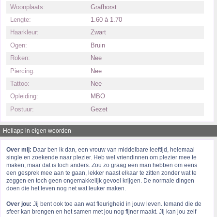
Woonplaats:
Grafhorst
Lengte:
1.60 à 1.70
Haarkleur:
Zwart
Ogen:
Bruin
Roken:
Nee
Piercing:
Nee
Tattoo:
Nee
Opleiding:
MBO
Postuur:
Gezet
Hellapp in eigen woorden
Over mij:
Daar ben ik dan, een vrouw van middelbare leeftijd, helemaal
single en zoekende naar plezier. Heb wel vriendinnen om plezier mee te
maken, maar dat is toch anders. Zou zo graag een man hebben om eens
een gesprek mee aan te gaan, lekker naast elkaar te zitten zonder wat te
zeggen en toch geen ongemakkelijk gevoel krijgen. De normale dingen
doen die het leven nog net wat leuker maken.
Over jou:
Jij bent ook toe aan wat fleurigheid in jouw leven. Iemand die de
sfeer kan brengen en het samen met jou nog fijner maakt. Jij kan jou zelf