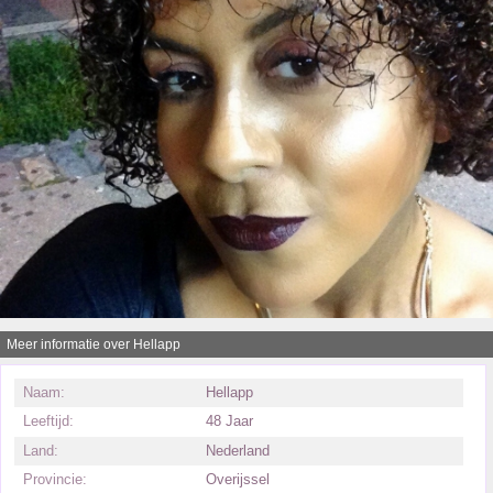
Meer informatie over Hellapp
Naam:
Hellapp
Leeftijd:
48 Jaar
Land:
Nederland
Provincie:
Overijssel